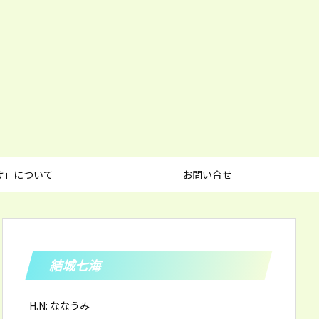
け」について
お問い合せ
結城七海
H.N: ななうみ