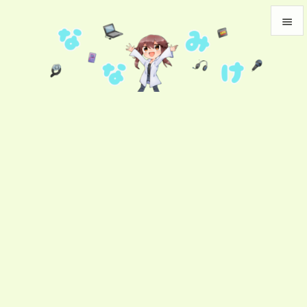


メニュ

サイド

前へ

次へ

検索