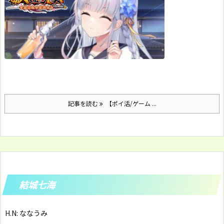
記事を読む
【ポイ活/ゲーム ...
結城七海
H.N: ななうみ