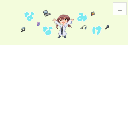


メニュ

サイド

前へ

次へ

検索