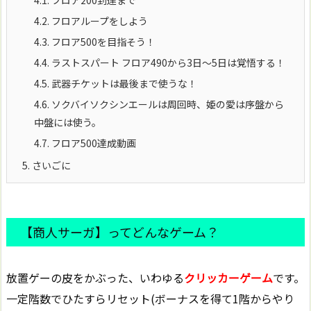
4.1.
フロア200到達まで
4.2.
フロアループをしよう
4.3.
フロア500を目指そう！
4.4.
ラストスパート フロア490から3日～5日は覚悟する！
4.5.
武器チケットは最後まで使うな！
4.6.
ソクバイソクシンエールは周回時、姫の愛は序盤から
中盤には使う。
4.7.
フロア500達成動画
5.
さいごに
【商人サーガ】ってどんなゲーム？
放置ゲーの皮をかぶった、いわゆる
クリッカーゲーム
です。
一定階数でひたすらリセット(ボーナスを得て1階からやり